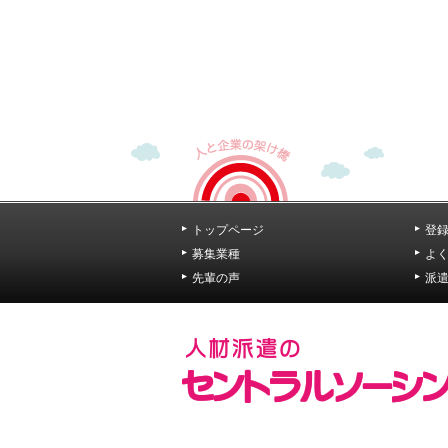
トップページ
登
募集業種
よ
先輩の声
派