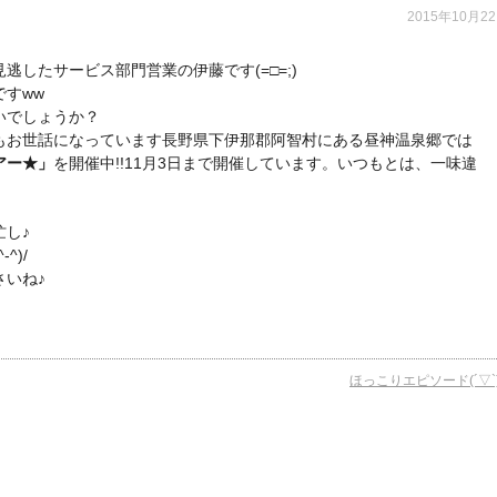
2015年10月2
したサービス部門営業の伊藤です(=□=;)
すww
いでしょうか？
もお世話になっています長野県下伊那郡阿智村にある昼神温泉郷では
アー★」
を開催中!!11月3日まで開催しています。いつもとは、一味違
し♪
^)/
さいね♪
ほっこりエピソード(´▽`)