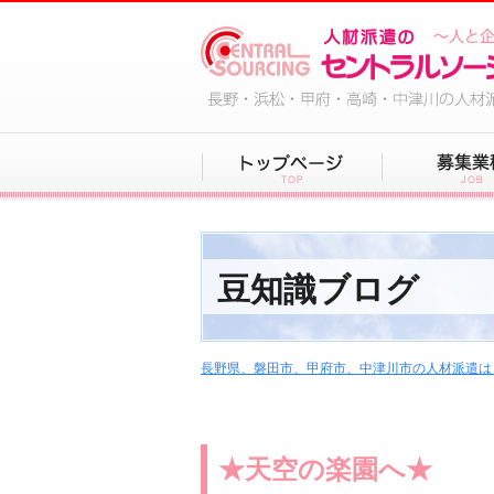
豆知識ブログ
長野県、磐田市、甲府市、中津川市の人材派遣は
★天空の楽園へ★