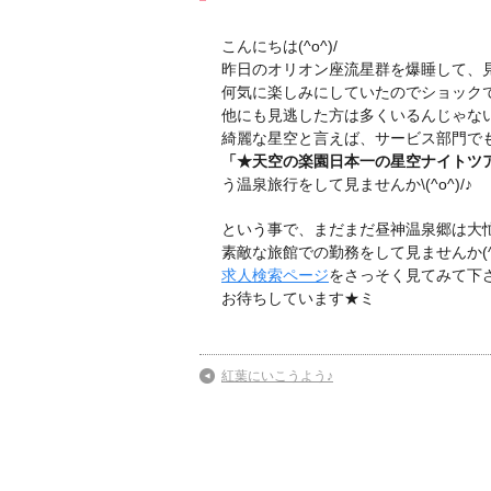
こんにちは(^o^)/
昨日のオリオン座流星群を爆睡して、見逃
何気に楽しみにしていたのでショックで
他にも見逃した方は多くいるんじゃな
綺麗な星空と言えば、サービス部門で
「★天空の楽園日本一の星空ナイトツ
う温泉旅行をして見ませんか\(^o^)/♪
という事で、まだまだ昼神温泉郷は大忙
素敵な旅館での勤務をして見ませんか(^-
求人検索ページ
をさっそく見てみて下
お待ちしています★ミ
紅葉にいこうよう♪