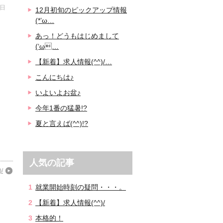
2日
12月初旬のピックアップ情報
(*’ω…
あっ！どうもはじめまして
(‘ω…
【新着】求人情報(^^)/…
こんにちは♪
いよいよお盆♪
今年1番の猛暑!?
夏と言えば(^^)!?
人気の記事
/
就業開始時刻の疑問・・・。
【新着】求人情報(^^)/
本格的！