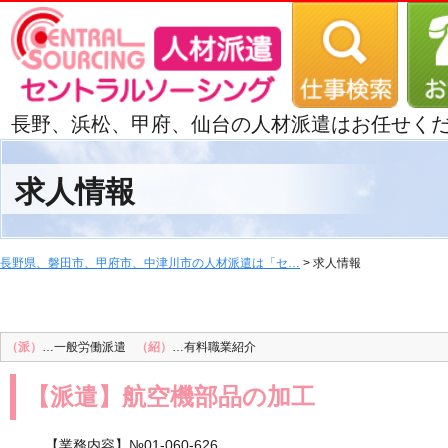
長野、浜松、甲府、仙台の人材派遣はお任せく
求人情報
長野県、磐田市、甲府市、中津川市の人材派遣は「セ…
> 求人情報
（派）
…一般労働派遣
（紹）
…有料職業紹介
【派遣】航空機部品の加工
【業務内容】№01-060-626