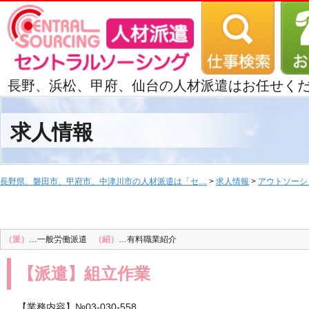
長野、浜松、甲府、仙台の人材派遣はお任せく
求人情報
長野県、磐田市、甲府市、中津川市の人材派遣は「セ…
>
求人情報
>
アウトソーシ
（派）
…一般労働派遣
（紹）
…有料職業紹介
【派遣】組立作業
【業務内容】№03-030-558