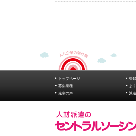
トップページ
登
募集業種
よ
先輩の声
派