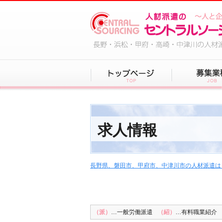
求人情報
長野県、磐田市、甲府市、中津川市の人材派遣は
（派）
…一般労働派遣
（紹）
…有料職業紹介